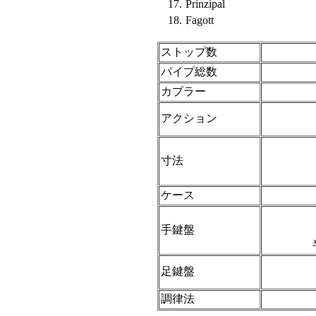
17.
Prinzipal
18.
Fagott
ストップ数
パイプ総数
カプラー
アクション
寸法
ケース
手鍵盤
足鍵盤
調律法