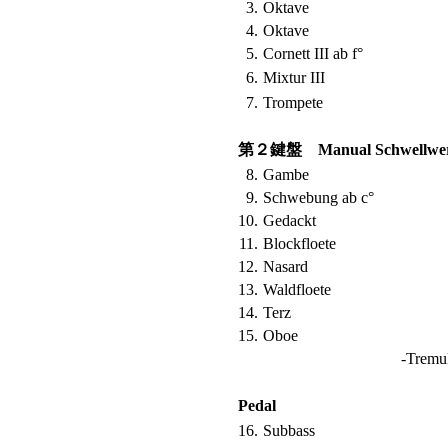
3.
Oktave
4.
Oktave
5.
Cornett III ab f°
6.
Mixtur III
7.
Trompete
第２鍵盤 Manual Schwellwe
8.
Gambe
9.
Schwebung ab c°
10.
Gedackt
11.
Blockfloete
12.
Nasard
13.
Waldfloete
14.
Terz
15.
Oboe
‐Tremul
Pedal
16.
Subbass