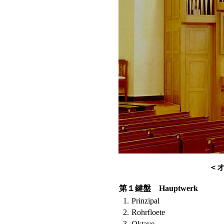
＜
第１鍵盤 Hauptwerk
1.
Prinzipal
2.
Rohrfloete
3.
Oktave