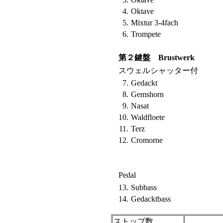
4.
Oktave
5.
Mixtur 3-4fach
6.
Trompete
第２鍵盤 Brustwerk
スウェルシャッター付
7.
Gedackt
8.
Gemshorn
9.
Nasat
10.
Waldfloete
11.
Terz
12.
Cromorne
Pedal
13.
Subbass
14.
Gedacktbass
ストップ数